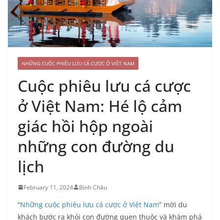
NHỮNG CUỘC PHIÊU LƯU CÁ CƯỢC Ở VIỆT NAM
Cuộc phiêu lưu cá cược
ở Việt Nam: Hé lộ cảm
giác hồi hộp ngoài
những con đường du
lịch
February 11, 2024
Bình Châu
“
Những cuộc phiêu lưu cá cược ở Việt Nam
” mời du
khách bước ra khỏi con đường quen thuộc và khám phá