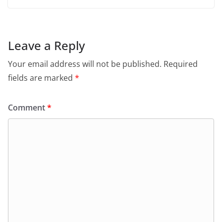
Leave a Reply
Your email address will not be published.
Required
fields are marked
*
Comment
*