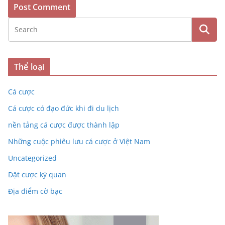
Thể loại
Cá cược
Cá cược có đạo đức khi đi du lịch
nền tảng cá cược được thành lập
Những cuộc phiêu lưu cá cược ở Việt Nam
Uncategorized
Đặt cược kỳ quan
Địa điểm cờ bạc