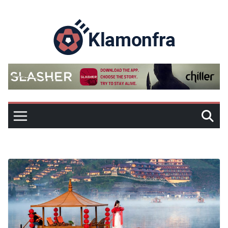
Skip
to
content