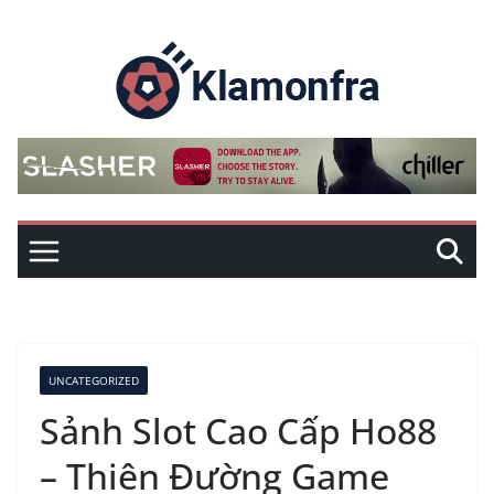
Skip
to
content
UNCATEGORIZED
Sảnh Slot Cao Cấp Ho88
– Thiên Đường Game