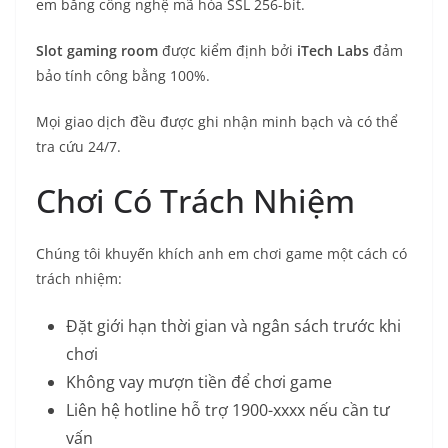
em bằng công nghệ mã hóa SSL 256-bit.
Slot gaming room
được kiểm định bởi
iTech Labs
đảm
bảo tính công bằng 100%.
Mọi giao dịch đều được ghi nhận minh bạch và có thể
tra cứu 24/7.
Chơi Có Trách Nhiệm
Chúng tôi khuyến khích anh em chơi game một cách có
trách nhiệm:
Đặt giới hạn thời gian và ngân sách trước khi
chơi
Không vay mượn tiền để chơi game
Liên hệ hotline hỗ trợ 1900-xxxx nếu cần tư
vấn