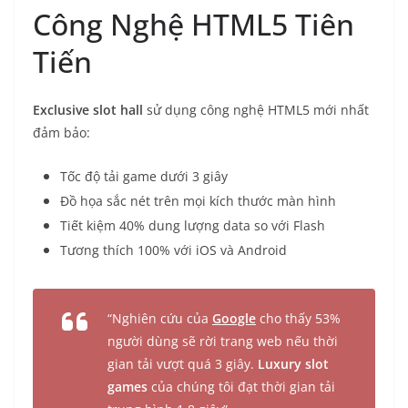
Công Nghệ HTML5 Tiên
Tiến
Exclusive slot hall
sử dụng công nghệ HTML5 mới nhất
đảm bảo:
Tốc độ tải game dưới 3 giây
Đồ họa sắc nét trên mọi kích thước màn hình
Tiết kiệm 40% dung lượng data so với Flash
Tương thích 100% với iOS và Android
“Nghiên cứu của
Google
cho thấy 53%
người dùng sẽ rời trang web nếu thời
gian tải vượt quá 3 giây.
Luxury slot
games
của chúng tôi đạt thời gian tải