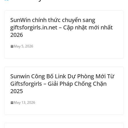
SunWin chính thức chuyển sang
giftsforgirls.in.net – Cập nhật mới nhất
2026
May 5, 2026
Sunwin Công Bố Link Dự Phòng Mới Từ
Giftsforgirls – Giải Pháp Chống Chặn
2025
May 13, 2026