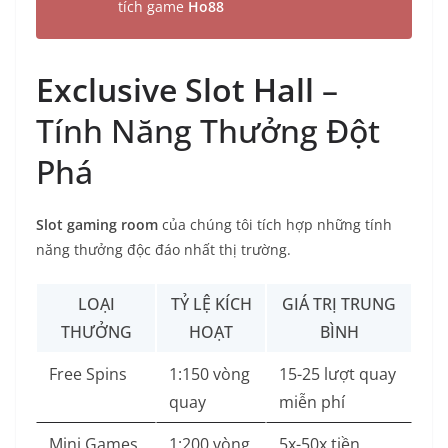
tích game
Ho88
Exclusive Slot Hall
–
Tính Năng Thưởng Đột
Phá
Slot gaming room
của chúng tôi tích hợp những tính
năng thưởng độc đáo nhất thị trường.
LOẠI
TỶ LỆ KÍCH
GIÁ TRỊ TRUNG
THƯỞNG
HOẠT
BÌNH
Free Spins
1:150 vòng
15-25 lượt quay
quay
miễn phí
Mini Games
1:200 vòng
5x-50x tiền