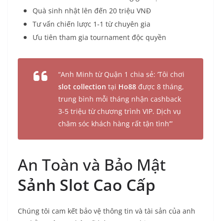
Quà sinh nhật lên đến 20 triệu VNĐ
Tư vấn chiến lược 1-1 từ chuyên gia
Ưu tiên tham gia tournament độc quyền
“Anh Minh từ Quận 1 chia sẻ: ‘Tôi chơi
slot collection
tại
Ho88
được 8 tháng,
trung bình mỗi tháng nhận cashback
3-5 triệu từ chương trình VIP. Dịch vụ
chăm sóc khách hàng rất tận tình’”
An Toàn và Bảo Mật
Sảnh Slot Cao Cấp
Chúng tôi cam kết bảo vệ thông tin và tài sản của anh