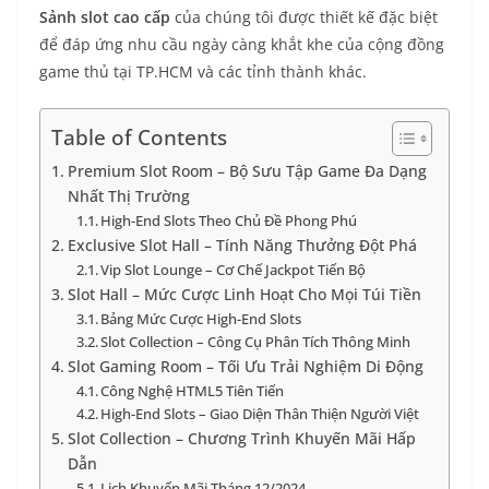
Sảnh slot cao cấp
của chúng tôi được thiết kế đặc biệt
để đáp ứng nhu cầu ngày càng khắt khe của cộng đồng
game thủ tại TP.HCM và các tỉnh thành khác.
Table of Contents
Premium Slot Room – Bộ Sưu Tập Game Đa Dạng
Nhất Thị Trường
High-End Slots Theo Chủ Đề Phong Phú
Exclusive Slot Hall – Tính Năng Thưởng Đột Phá
Vip Slot Lounge – Cơ Chế Jackpot Tiến Bộ
Slot Hall – Mức Cược Linh Hoạt Cho Mọi Túi Tiền
Bảng Mức Cược High-End Slots
Slot Collection – Công Cụ Phân Tích Thông Minh
Slot Gaming Room – Tối Ưu Trải Nghiệm Di Động
Công Nghệ HTML5 Tiên Tiến
High-End Slots – Giao Diện Thân Thiện Người Việt
Slot Collection – Chương Trình Khuyến Mãi Hấp
Dẫn
Lịch Khuyến Mãi Tháng 12/2024