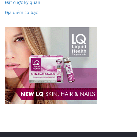
Đặt cược kỳ quan
Địa điểm cờ bạc