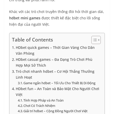
Khác với các trò chơi truyền thống đòi hỏi thời gian dài,
hdbet mini games
được thiết kế đặc biệt cho lối sống
hiện đại của người Việt.
Table of Contents
HDbet quick games – Thời Gian Vàng Cho Dân
Văn Phòng
HDbet casual games – Đa Dạng Trò Chơi Phù
Hợp Mọi Sở Thích
Trò chơi nhanh hdbet – Cơ Hội Thắng Thưởng
Linh Hoạt
Game ngắn hdbet – Tối Ưu Cho Thiết Bị Di Động
HDbet fun – An Toàn và Bảo Mật Cho Người Chơi
Việt
Tính Hợp Pháp và An Toàn
Chơi Có Trách Nhiệm
Giải trí hdbet – Cộng Đồng Người Chơi Việt