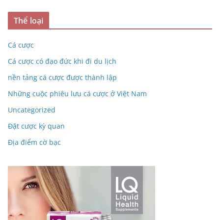
Thể loại
Cá cược
Cá cược có đạo đức khi đi du lịch
nền tảng cá cược được thành lập
Những cuộc phiêu lưu cá cược ở Việt Nam
Uncategorized
Đặt cược kỳ quan
Địa điểm cờ bạc