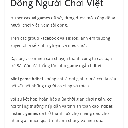
Đồng Người Chơi Việt
HDbet casual games
đã xây dựng được một cộng đồng
người chơi Việt Nam sôi động.
Trên các group
Facebook
và
TikTok
, anh em thường
xuyên chia sẻ kinh nghiệm và mẹo chơi.
Đặc biệt, có nhiều câu chuyện thành công từ các bạn
trẻ
Sài Gòn
đã thắng lớn nhờ
game ngắn hdbet
.
Mini game hdbet
không chỉ là nơi giải trí mà còn là cầu
nối kết nối những người có cùng sở thích.
Với sự kết hợp hoàn hảo giữa thời gian chơi ngắn, cơ
hội thắng thưởng hấp dẫn và tính an toàn cao,
hdbet
instant games
đã trở thành lựa chọn hàng đầu cho
những ai muốn giải trí nhanh chóng và hiệu quả.