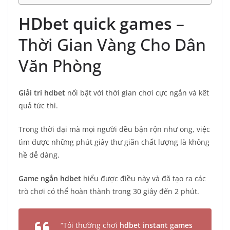
HDbet quick games
–
Thời Gian Vàng Cho Dân
Văn Phòng
Giải trí hdbet
nổi bật với thời gian chơi cực ngắn và kết
quả tức thì.
Trong thời đại mà mọi người đều bận rộn như ong, việc
tìm được những phút giây thư giãn chất lượng là không
hề dễ dàng.
Game ngắn hdbet
hiểu được điều này và đã tạo ra các
trò chơi có thể hoàn thành trong 30 giây đến 2 phút.
“Tôi thường chơi
hdbet instant games