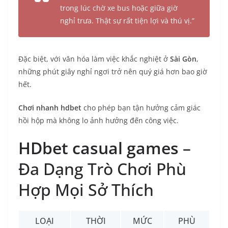
trong lúc chờ xe bus hoặc giữa giờ
nghỉ trưa. Thật sự rất tiện lợi và thú vị.”
Đặc biệt, với văn hóa làm việc khắc nghiệt ở
Sài Gòn
,
những phút giây nghỉ ngơi trở nên quý giá hơn bao giờ
hết.
Chơi nhanh hdbet
cho phép bạn tận hưởng cảm giác
hồi hộp mà không lo ảnh hưởng đến công việc.
HDbet casual games
–
Đa Dạng Trò Chơi Phù
Hợp Mọi Sở Thích
LOẠI
THỜI
MỨC
PHÙ