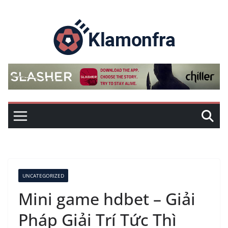
Skip
to
content
UNCATEGORIZED
Mini game hdbet – Giải
Pháp Giải Trí Tức Thì